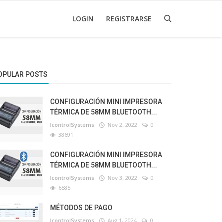
LOGIN
REGISTRARSE
OPULAR POSTS
CONFIGURACIÓN MINI IMPRESORA
TÉRMICA DE 58MM BLUETOOTH...
IcontrolSystems
Nov 2, 2022
0
38691
CONFIGURACIÓN MINI IMPRESORA
TÉRMICA DE 58MM BLUETOOTH...
IcontrolSystems
Nov 3, 2022
0
6585
MÉTODOS DE PAGO
IcontrolSystems
Aug 1, 2024
0