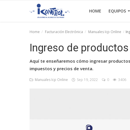
HOME
EQUIPOS
Home
Facturación Electrónica
Manuales Icp Online
In
Home
Ingreso de productos
Equipos
Aquí te enseñaremos cómo ingresar productos 
Facturación Electrónica
impuestos y precios de venta.
Contactos
Manuales Icp Online
Sep 19, 2022
0
3406
Login
Registrarse
Español