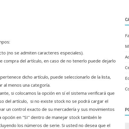
C
Fa
mpos:
M
o (no se admiten caracteres especiales).
Ac
 compra del artículo, en caso de no tenerlo puede dejarlo
Ce
pertenece dicho artículo, puede seleccionarlo de la lista,
E
r al menos una categoría.
C
te, si colocamos la opción en sí el sistema verificará que
o del artículo, si no existe stock no se podrá cargar el
llevar un control exacto de su mercadería y sus movimientos
P
la opción en "SI" dentro de manejar stock también le
ncluyendo los números de serie. Si usted no desea que el