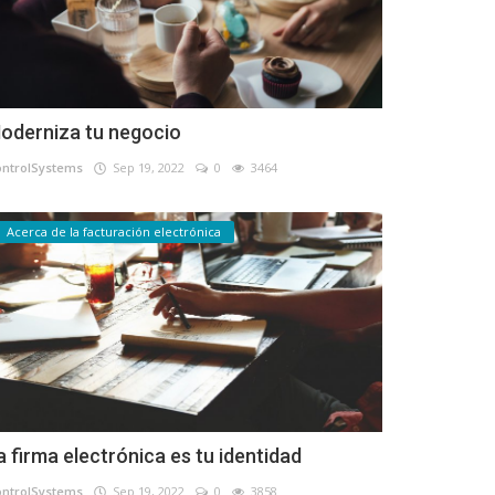
oderniza tu negocio
ontrolSystems
Sep 19, 2022
0
3464
Acerca de la facturación electrónica
a firma electrónica es tu identidad
ontrolSystems
Sep 19, 2022
0
3858