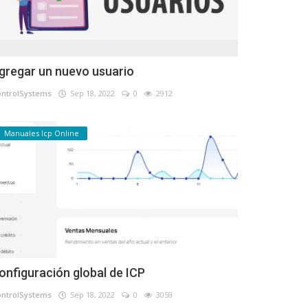
gregar un nuevo usuario
ontrolSystems
Sep 18, 2022
0
2912
Manuales Icp Online
onfiguración global de ICP
ontrolSystems
Sep 18, 2022
0
3059