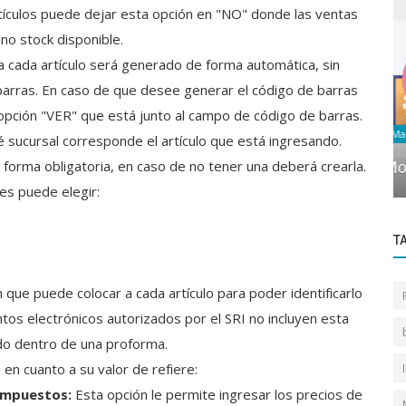
 artículos puede dejar esta opción en "NO" donde las ventas
 no stock disponible.
a cada artículo será generado de forma automática, sin
arras. En caso de que desee generar el código de barras
 opción "VER" que está junto al campo de código de barras.
Manuales Icp Online
 sucursal corresponde el artículo que está ingresando.
 la
orma obligatoria, en caso de no tener una deberá crearla.
Modificar una empresa
les puede elegir:
T
que puede colocar a cada artículo para poder identificarlo
os electrónicos autorizados por el SRI no incluyen esta
ado dentro de una proforma.
 en cuanto a su valor de refiere:
 impuestos:
Esta opción le permite ingresar los precios de