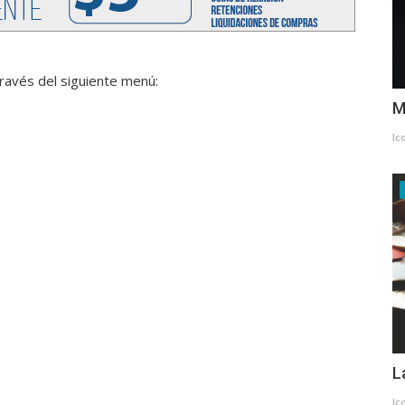
ravés del siguiente menú:
M
Ic
L
Ic