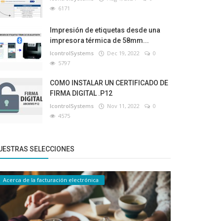
6171
Impresión de etiquetas desde una
impresora térmica de 58mm...
IcontrolSystems
Dec 19, 2022
0
5797
COMO INSTALAR UN CERTIFICADO DE
FIRMA DIGITAL .P12
IcontrolSystems
Nov 11, 2022
0
4575
UESTRAS SELECCIONES
Acerca de la facturación electrónica