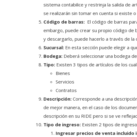
sistema contabilice y restrinja la salida de
se realizarán sin tomar en cuenta si existe o
Código de barras:
El código de barras par
embargo, puede crear su propio código de b
Manuales Icp Online
y descargarlo, puede hacerlo a través de la
Sucursal:
En esta sección puede elegir a qué
Habilitar el modo de producción en
Bodega:
Deberá seleccionar una bodega de f
plataforma ICP
Tipo:
Existen 3 tipos de artículos de los cua
Bienes
Servicios
Contratos
Descripción:
Corresponde a una descripción 
de mejor manera, en el caso de los document
descripción en su RIDE pero si se ve reflej
Tipo de ingreso:
Existen 2 tipos de ingreso
Ingresar precios de venta incluido