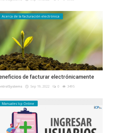
Acerca de la facturación electrónica
eneficios de facturar electrónicamente
ontrolSystems
Sep 19, 2022
0
3495
Manuales Icp Online