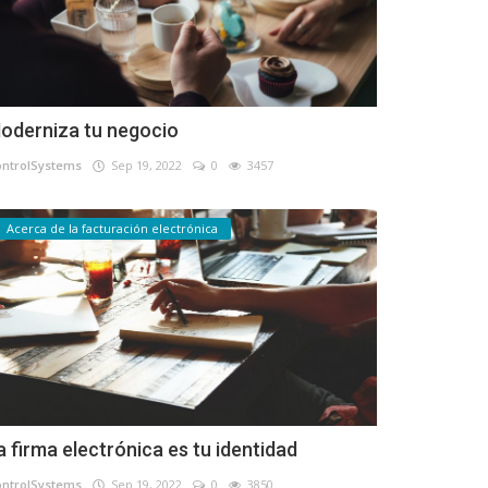
oderniza tu negocio
ontrolSystems
Sep 19, 2022
0
3457
Acerca de la facturación electrónica
a firma electrónica es tu identidad
ontrolSystems
Sep 19, 2022
0
3850