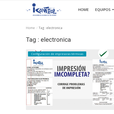
HOME
EQUIPOS
Home
Tag : electronica
Home
Tag : electronica
Equipos
Configuración de impresoras térmicas
Facturación Electrónica
Contactos
Login
Registrarse
Español