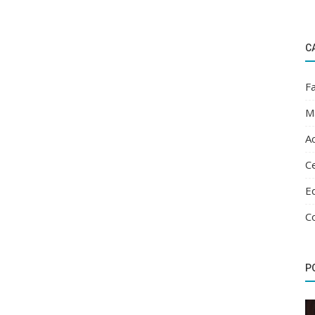
C
Fa
M
Ac
Ce
E
C
P