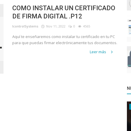
COMO INSTALAR UN CERTIFICADO
DE FIRMA DIGITAL .P12
IcontrolSystems
Nov 11, 2022
0
4565
Aquí te enseñaremos como instalar tu certificado en tu PC
para que puedas firmar electrónicamente tus documentos.
Leer más
N