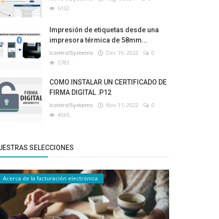
6132
Impresión de etiquetas desde una
impresora térmica de 58mm...
IcontrolSystems
Dec 19, 2022
0
5783
COMO INSTALAR UN CERTIFICADO DE
FIRMA DIGITAL .P12
IcontrolSystems
Nov 11, 2022
0
4565
UESTRAS SELECCIONES
Acerca de la facturación electrónica