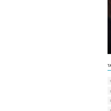
A
Acerca de la facturación electrónica
USB EN
Moderniza tu negocio
T