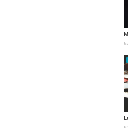
M
Ic
L
Ic