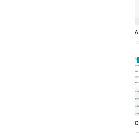
A
Ic
C
Ic