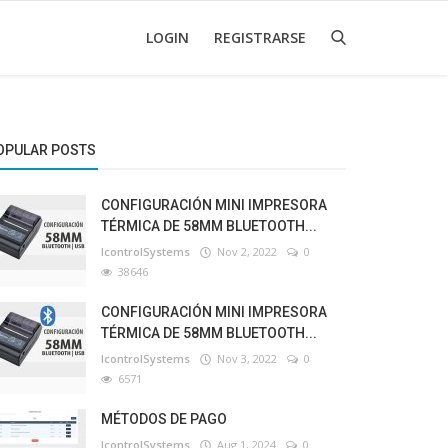
LOGIN
REGISTRARSE
OPULAR POSTS
CONFIGURACIÓN MINI IMPRESORA
TÉRMICA DE 58MM BLUETOOTH...
IcontrolSystems
Nov 2, 2022
0
38646
CONFIGURACIÓN MINI IMPRESORA
TÉRMICA DE 58MM BLUETOOTH...
IcontrolSystems
Nov 3, 2022
0
6571
MÉTODOS DE PAGO
IcontrolSystems
Aug 1, 2024
0