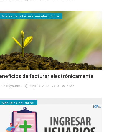
Acerca de la facturación electrónica
eneficios de facturar electrónicamente
ontrolSystems
Sep 19, 2022
0
3487
Manuales Icp Online