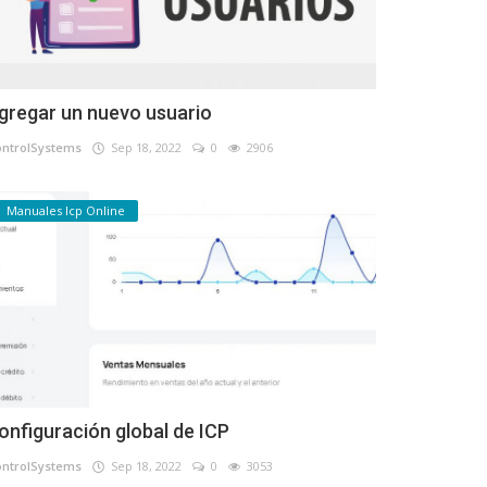
gregar un nuevo usuario
ontrolSystems
Sep 18, 2022
0
2906
Manuales Icp Online
onfiguración global de ICP
ontrolSystems
Sep 18, 2022
0
3053