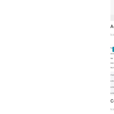
A
Ic
C
Ic