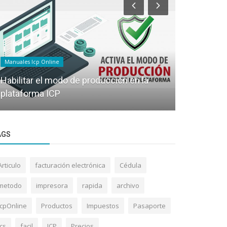
Manuales Icp Online
Manuales Icp 
Eliminar un usuario
Modificar u
AGS
Articulo
facturación electrónica
Cédula
metodo
impresora
rapida
archivo
IcpOnline
Productos
Impuestos
Pasaporte
ics
facil
ICP
Precios