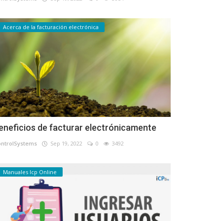
Acerca de la facturación electrónica
eneficios de facturar electrónicamente
ontrolSystems
Sep 19, 2022
0
3492
Manuales Icp Online