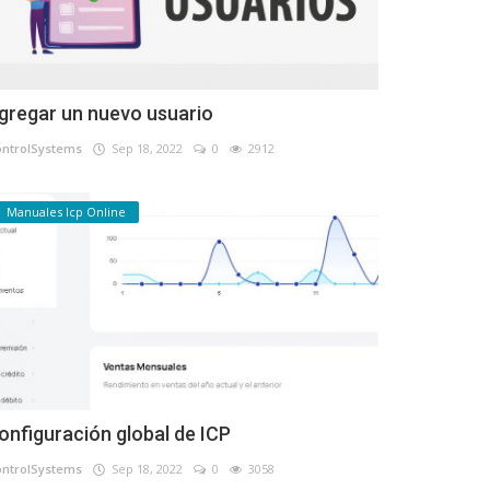
gregar un nuevo usuario
ontrolSystems
Sep 18, 2022
0
2912
Manuales Icp Online
onfiguración global de ICP
ontrolSystems
Sep 18, 2022
0
3058