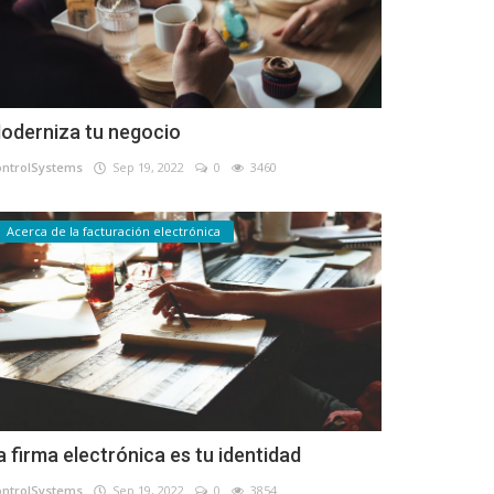
oderniza tu negocio
ontrolSystems
Sep 19, 2022
0
3460
Acerca de la facturación electrónica
a firma electrónica es tu identidad
ontrolSystems
Sep 19, 2022
0
3854