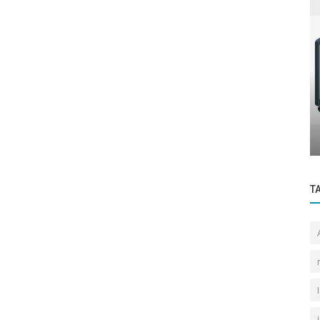
Manuales Icp Online
Habilitar el modo de producción en la
plataforma ICP
T