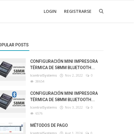
LOGIN
REGISTRARSE
OPULAR POSTS
CONFIGURACIÓN MINI IMPRESORA
TÉRMICA DE 58MM BLUETOOTH...
IcontrolSystems
Nov 2, 2022
0
38654
CONFIGURACIÓN MINI IMPRESORA
TÉRMICA DE 58MM BLUETOOTH...
IcontrolSystems
Nov 3, 2022
0
6576
MÉTODOS DE PAGO
IcontrolSystems
Aug 1, 2024
0