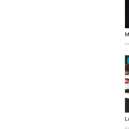
M
Ic
L
Ic