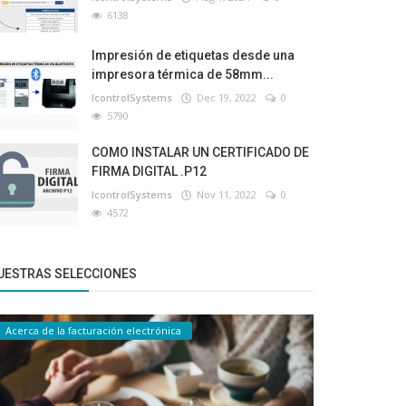
6138
Impresión de etiquetas desde una
impresora térmica de 58mm...
IcontrolSystems
Dec 19, 2022
0
5790
COMO INSTALAR UN CERTIFICADO DE
FIRMA DIGITAL .P12
IcontrolSystems
Nov 11, 2022
0
4572
UESTRAS SELECCIONES
Acerca de la facturación electrónica