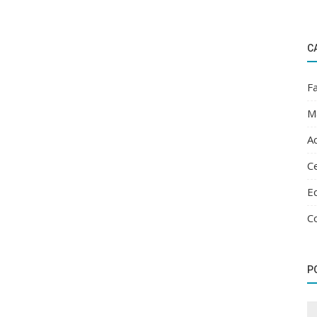
C
Fa
M
Ac
Ce
E
C
P