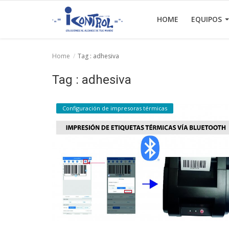
HOME
EQUIPOS
Home
Tag : adhesiva
Home
Tag : adhesiva
Equipos
Configuración de impresoras térmicas
Facturación Electrónica
Contactos
Login
Registrarse
Español