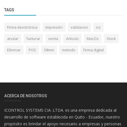
TAGS
Firma ekectrónica
impresión
validacion
ics
anular
facturar
venta
Articulo
MacOs
Stock
Eliminar
POS
58mm
metodo
Firma digital
ACERCA DE NOSOTROS
ICONTROL SYSTEMS CIA. LTDA. es una empresa dedicada al
desarrollo de software establecida en Quito - Ecuador, nuestro
propósito es brindar el apoyo necesario a empresas y personas