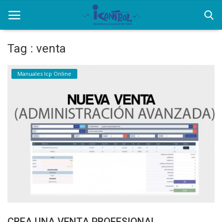
Tag : venta
Home
Manuales Icp Online
Equipos
Facturación Electrónica
Contactos
Login
Registrarse
Español
CREA UNA VENTA PROFESIONAL