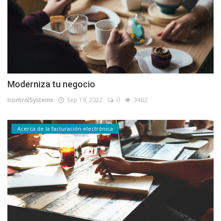
Moderniza tu negocio
IcontrolSystems
Sep 19, 2022
0
3462
Acerca de la facturación electrónica