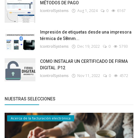
MÉTODOS DE PAGO
IcontrolSystems
Aug 1, 2024
0
6167
Impresión de etiquetas desde una impresora
térmica de 58mm...
IcontrolSystems
Dec 19, 2022
0
5793
COMO INSTALAR UN CERTIFICADO DE FIRMA
DIGITAL .P12
IcontrolSystems
Nov 11, 2022
0
4572
NUESTRAS SELECCIONES
Acerca de la facturación electrónica