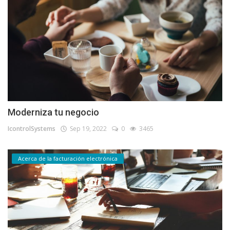
Moderniza tu negocio
IcontrolSystems
Sep 19, 2022
0
3465
Acerca de la facturación electrónica