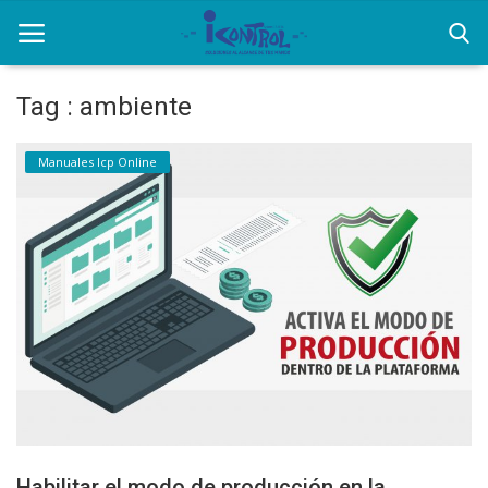
Tag : ambiente
Home
Manuales Icp Online
Equipos
Facturación Electrónica
Contactos
Login
Registrarse
Español
Habilitar el modo de producción en la