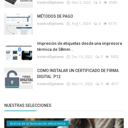
IcontrolSystems
Nov 3, 2022
0
6589
MÉTODOS DE PAGO
IcontrolSystems
Aug 1, 2024
0
6175
Impresión de etiquetas desde una impresora
térmica de 58mm...
IcontrolSystems
Dec 19, 2022
0
5802
COMO INSTALAR UN CERTIFICADO DE FIRMA
DIGITAL .P12
IcontrolSystems
Nov 11, 2022
0
4577
NUESTRAS SELECCIONES
Acerca de la facturación electrónica