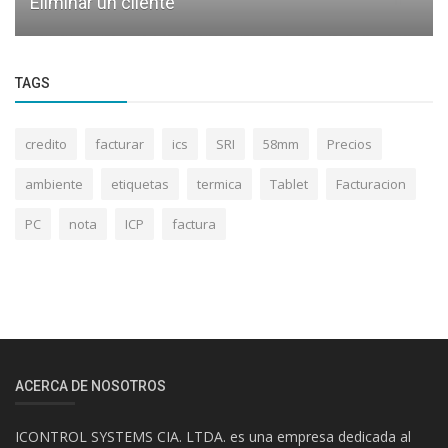
Eliminar un cliente
TAGS
credito
facturar
ics
SRI
58mm
Precios
ambiente
etiquetas
termica
Tablet
Facturacion
PC
nota
ICP
factura
ACERCA DE NOSOTROS
ICONTROL SYSTEMS CIA. LTDA. es una empresa dedicada al