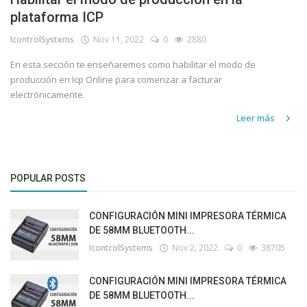
plataforma ICP
IcontrolSystems
Nov 11, 2022
0
2880
En esta sección te enseñaremos como habilitar el modo de
producción en Icp Online para comenzar a facturar
electrónicamente.
Leer más
POPULAR POSTS
CONFIGURACIÓN MINI IMPRESORA TÉRMICA
DE 58MM BLUETOOTH...
IcontrolSystems
Nov 2, 2022
0
38705
CONFIGURACIÓN MINI IMPRESORA TÉRMICA
DE 58MM BLUETOOTH...