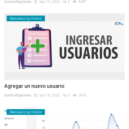
IcontrolSystems
Sep 19, 2022
0
3497
Manuales Icp Online
Agregar un nuevo usuario
IcontrolSystems
Sep 18, 2022
0
2918
Manuales Icp Online